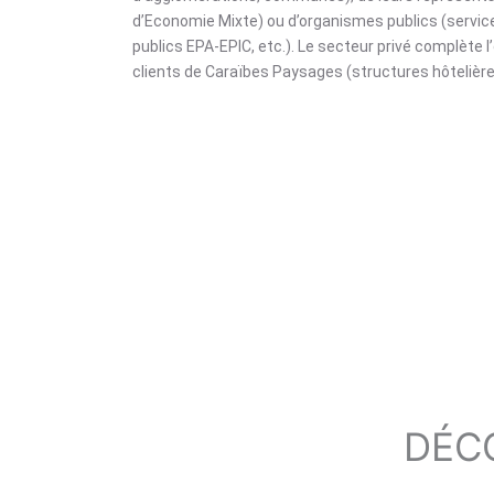
d’E
conomie Mixte
) ou d’organismes publics (servic
publics EPA-EPIC, etc.). Le secteur privé complète l
clients de Caraïbes Paysages (structures hôtelières
DÉC